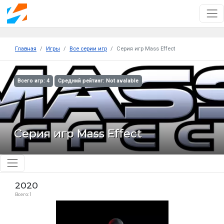
Главная
Игры
Все серии игр
Серия игр Mass Effect
Всего игр: 4
Средний рейтинг: Not avalable
Серия игр Mass Effect
2020
Всего: 1