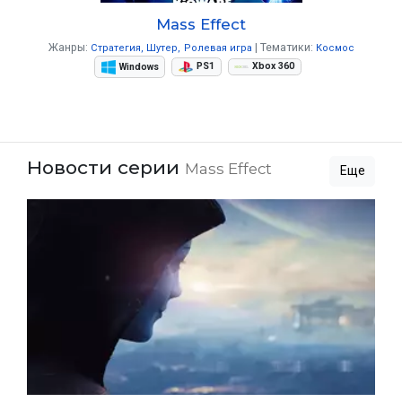
Mass Effect
Жанры:
Тематики:
Стратегия
Шутер
Ролевая игра
Космос
Windows
PS1
Xbox 360
Новости серии
Mass Effect
Еще