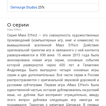
Demiurge Studios
25%
О серии
Mass Effect
Серия Mass Effect — это совокупность художественных
произведений (компьютерных игр, книг и комиксов) по
вымышленной вселенной Mass Effect. Действие
оригинальной трилогии игр и связанного с ней контента
разворачивается в XXII веке. 15 июня 2015 года была
анонсирована новая игра серии, основные события
которой развернутся через 600 лет в Галактике
Андромеды. Было выпущено четыре основных игры
серии и две дополнительных. Все части серии в России
распространяются с оригинальной звуковой дорожкой и
русскими субтитрами. Первая игра «Mass Effect» была
единственной частью, которая дублировалась на русский
язык, но дубляж был воспринят отрицательно, ввиду
этого вопрос дубляжа следующих игр никогда не
поднимался. Трилогия о капитане Шепарде. В первых