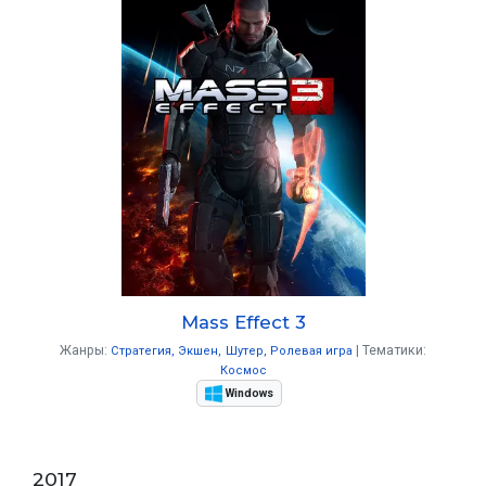
Mass Effect 3
Жанры:
Тематики:
Стратегия
Экшен
Шутер
Ролевая игра
Космос
Windows
2017