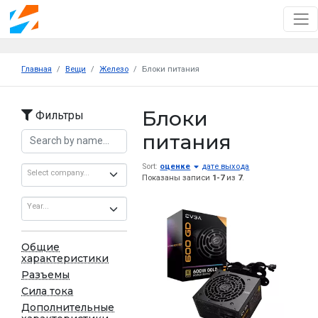
Главная
Вещи
Железо
Блоки питания
Блоки
Фильтры
питания
Sort:
оценке
дате выхода
Select company...
Показаны записи
1-7
из
7
.
Year...
Общие
характеристики
Разъемы
Сила тока
Дополнительные