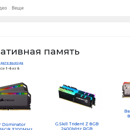
део
Вещи
ативная память
дате выхода
иси
1-6
из
6
.
Bal
G.Skill Trident Z 8GB
r Dominator
2400MHz RGB
 16GB 3200MHz