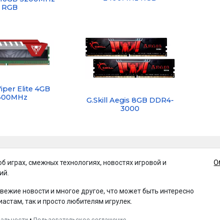
RGB
Viper Elite 4GB
400MHz
G.Skill Aegis 8GB DDR4-
3000
об играх, смежных технологиях, новостях игровой и
О
ий.
свежие новости и многое другое, что может быть интересно
иастам, так и просто любителям игрулек.
•
иальности
Пользовательское соглашение