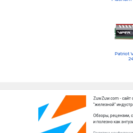
Patriot 
2
ZuwZuw.com - сайт 
"железной" индустр
Обзоры, рецензии, 
и полезно как энтуз
Политика конфиденц