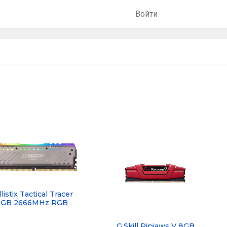
Войти
listix Tactical Tracer
8GB 2666MHz RGB
G.Skill Ripjaws V 8GB