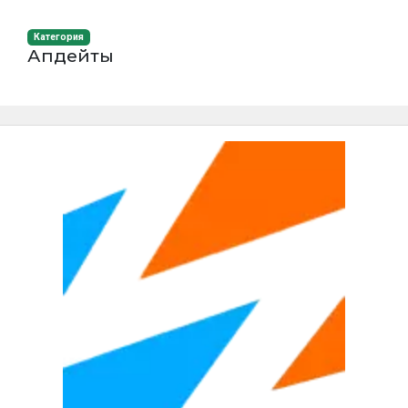
Категория
Апдейты