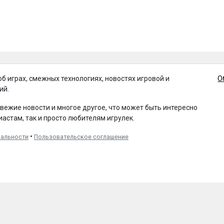
об играх, смежных технологиях, новостях игровой и
О
ий.
свежие новости и многое другое, что может быть интересно
иастам, так и просто любителям игрулек.
•
иальности
Пользовательское соглашение