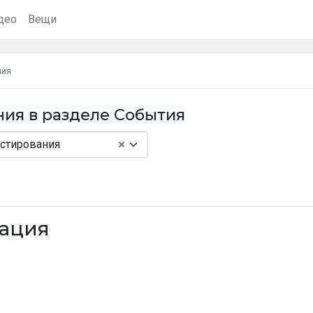
део
Вещи
ния
ния в разделе События
×
стирования
ация