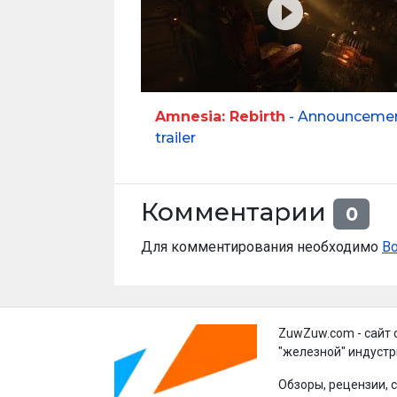
Amnesia: Rebirth
- Announceme
trailer
Комментарии
0
Для комментирования необходимо
В
ZuwZuw.com - сайт 
"железной" индустр
Обзоры, рецензии, 