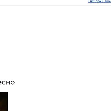
Frictional Game
есно