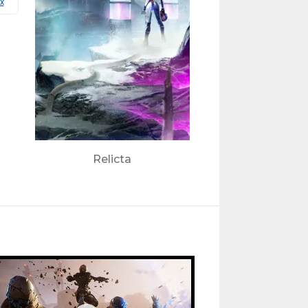
x
Relicta