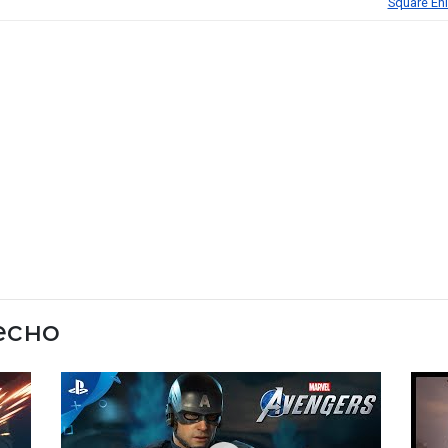
Square Eni
есно