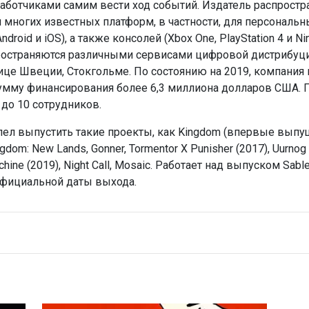
работчиками самим вести ход событий. Издатель распрост
 многих известных платформ, в частности, для персональн
ndroid и iOS), а также консолей (Xbox One, PlayStation 4 и 
остраняются различными сервисами цифровой дистрибуции:
це Швеции, Стокгольме. По состоянию на 2019, компания 
умму финансирования более 6,3 миллиона долларов США. П
до 10 сотрудников.
ел выпустить такие проекты, как Kingdom (впервые выпущен
om: New Lands, Gonner, Tormentor X Punisher (2017), Uurnog Uu
chine (2019), Night Call, Mosaic. Работает над выпуском Sab
 официальной даты выхода.