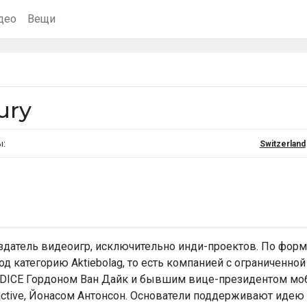
део
Вещи
ury
ы:
Switzerland
 издатель видеоигр, исключительно инди-проектов. По фор
д категорию Aktiebolag, то есть компанией с ограниченно
DICE Гордоном Ван Дайк и бывшим вице-президентом мо
ractive, Йонасом Антонсон. Основатели поддерживают иде