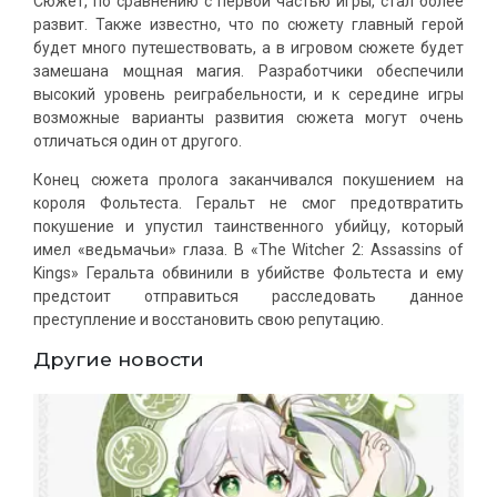
Сюжет, по сравнению с первой частью игры, стал более
развит. Также известно, что по сюжету главный герой
будет много путешествовать, а в игровом сюжете будет
замешана мощная магия. Разработчики обеспечили
высокий уровень реиграбельности, и к середине игры
возможные варианты развития сюжета могут очень
отличаться один от другого.
Конец сюжета пролога заканчивался покушением на
короля Фольтеста. Геральт не смог предотвратить
покушение и упустил таинственного убийцу, который
имел «ведьмачьи» глаза. В «The Witcher 2: Assassins of
Kings» Геральта обвинили в убийстве Фольтеста и ему
предстоит отправиться расследовать данное
преступление и восстановить свою репутацию.
Другие новости