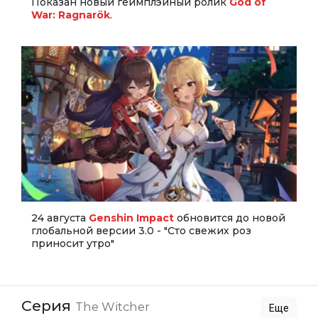
Показан новый геймплэйный ролик
God of
War: Ragnarök
.
24 августа
Genshin Impact
обновится до новой
глобальной версии 3.0 - "Сто свежих роз
приносит утро"
Серия
The Witcher
Еще