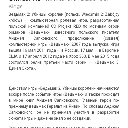
Kings
Ведьма́к 2: Убийцы королей (польск. Wiedźmin 2: Zabójcy
królów) — компьютерная ролевая игра, разработанная
польской компанией CD Projekt RED по мотивам серии
романов «Ведьмак» известного польского писателя
Анджея Сапковского, продолжение (сиквел)
компьютерной игры «Ведьмак» 2007 года выпуска. Игра
вышла 16 мая 2011 года — в России, 17 мая — в Европе и
США и 17 апреля 2012 года на Xbox 360. В мае 2015 года
состоялся релиз третьей части серии — «Ведьмак 3:
Дикая Охота».
Действия игры «Ведьмак 2: Убийцы королей» начинаются
вскоре после событий игры «Ведьмак» и также проходят
в мире книг Анджея Сапковского. Главный герой по-
прежнему ведьмак Геральт из Ривии. По словам Анджея
Сапковского, он не принимал участия в разработке
сюжета игры и даже не знал о её создании.