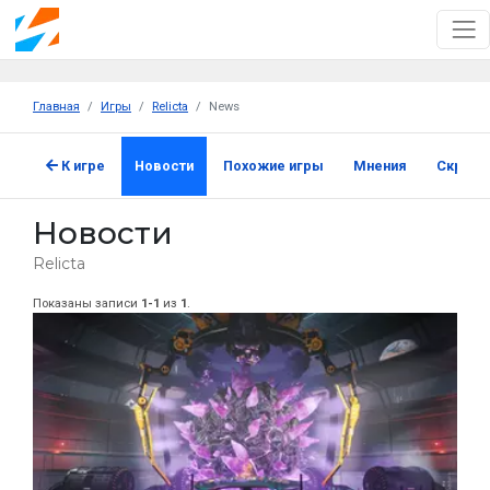
Главная
Игры
Relicta
News
К игре
Новости
Похожие игры
Мнения
Скрин
Новости
Relicta
Показаны записи
1-1
из
1
.