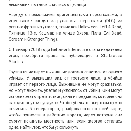
выживших, пытаясь спастись от убийца.
Наряду с несколькими оригинальными персонажами, в
игру также входят загружаемые персонажи (DLC) из
разных франшиз ужасов, таких как Halloween, Left 4 Dead,
Пятница 13-е, Кошмар на улице Вязов, Пила, Evil Dead,
Scream и Stranger Things.
С 1 января 2018 года Behavior Interactive стала издателем
игры, приобретя права на публикацию в Starbreeze
Studios.
Группа из четырех выживших должна спастись от одного
убийцы. У выживших вид от третьего лица, а убийца
играет от первого лица. Выжившие не могут сражаться,
но могут выжить, убегая и уклоняясь от убийц. Они могут
использовать препятствия, окна и предметы, которые они
находят внутри сундуков. Чтобы убежать, жертвам нужно
починить 5 генераторов, разбросанных по всей карте,
чтобы привести в действие ворота, через которые они
смогут покинуть местность или, если жертва осталась
одна, найти люк, чтобы ускользнуть.