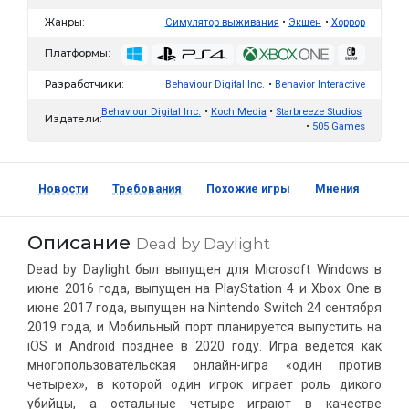
Жанры:
Симулятор выживания
Экшен
Хоррор
Платформы:
Разработчики:
Behaviour Digital Inc.
Behavior Interactive
Behaviour Digital Inc.
Koch Media
Starbreeze Studios
Издатели:
505 Games
Новости
Требования
Похожие игры
Мнения
Скр
Описание
Dead by Daylight
Dead by Daylight был выпущен для Microsoft Windows в
июне 2016 года, выпущен на PlayStation 4 и Xbox One в
июне 2017 года, выпущен на Nintendo Switch 24 сентября
2019 года, и Мобильный порт планируется выпустить на
iOS и Android позднее в 2020 году. Игра ведется как
многопользовательская онлайн-игра «один против
четырех», в которой один игрок играет роль дикого
убийцы, а остальные четыре играют в качестве