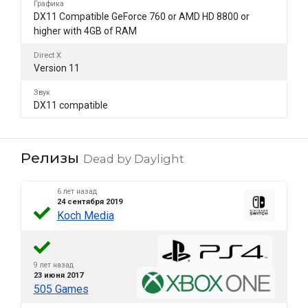
Графика
DX11 Compatible GeForce 760 or AMD HD 8800 or
higher with 4GB of RAM
Direct X
Version 11
Звук
DX11 compatible
Релизы
Dead by Daylight
6 лет назад
24 сентября 2019
Koch Media
9 лет назад
23 июня 2017
505 Games