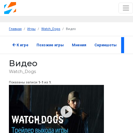
Главная
Игры
Watch_Dogs
Видео
К игре
Похожие игры
Мнения
Скриншоты
Вид
Видео
Watch_Dogs
Показаны записи
1-1
из
1
.