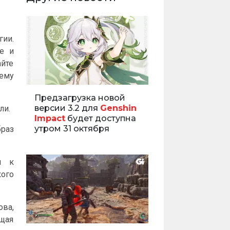
ии.
е и
йте
ему
Предзагрузка новой
версии 3.2 для
Genshin
ли.
Impact
будет доступна
утром 31 октября
браз
я к
ого
ва,
ющая