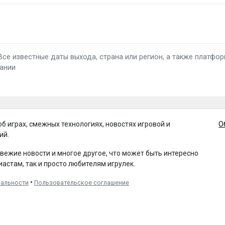
I. Все известные даты выхода, страна или регион, а также платф
пании
об играх, смежных технологиях, новостях игровой и
О
ий.
свежие новости и многое другое, что может быть интересно
иастам, так и просто любителям игрулек.
•
иальности
Пользовательское соглашение