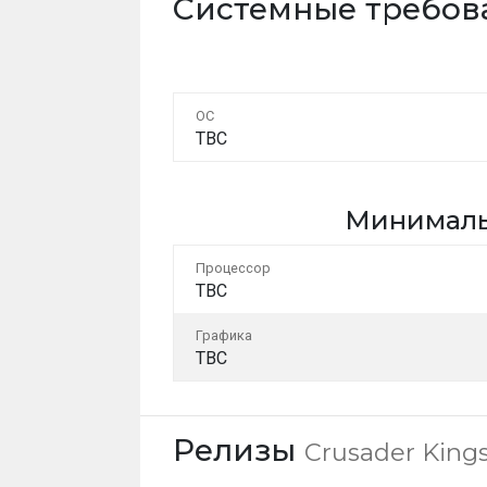
Системные требо
ОС
TBC
Минимал
Процессор
TBC
Графика
TBC
Релизы
Crusader Kings 