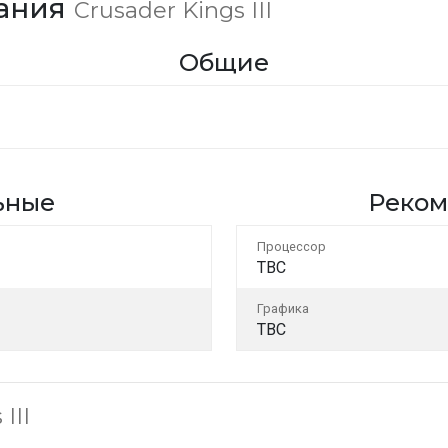
вания
Crusader Kings III
Общие
ьные
Реком
Процессор
TBC
Графика
TBC
III