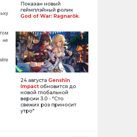
Показан новый
геймплэйный ролик
льку
God of War: Ragnarök
.
атом
 не
йте
24 августа
Genshin
Impact
обновится до
новой глобальной
версии 3.0 - "Сто
свежих роз приносит
утро"