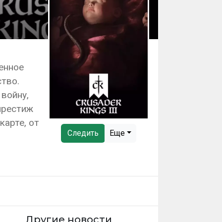
енное
тво.
войну,
престиж
карте, от
Следить
Еще
Другие новости