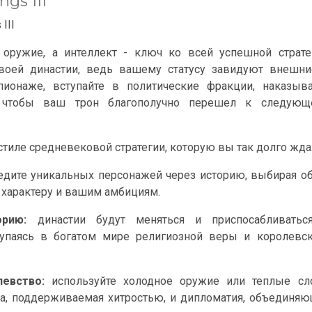
ngs III
III
оружие, а интеллект - ключ ко всей успешной стратег
воей династии, ведь вашему статусу завидуют внешни
пионаже, вступайте в политические фракции, наказыва
, чтобы ваш трон благополучно перешел к следующ
 в стиле средневековой стратегии, которую вы так долго жда
дите уникальных персонажей через историю, выбирая о
 характеру и вашим амбициям.
рию:
династии будут меняться и приспосабливатьс
упаясь в богатом мире религиозной веры и королевск
левство:
используйте холодное оружие или теплые сло
на, поддерживаемая хитростью, и дипломатия, объединя