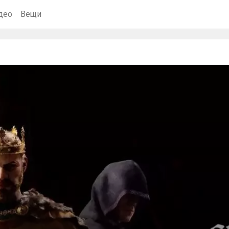
део
Вещи