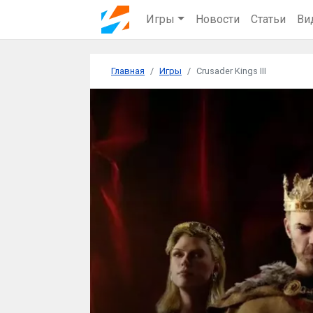
Игры
Новости
Статьи
Ви
Главная
Игры
Crusader Kings III