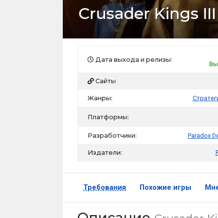
Crusader Kings III
Дата выхода и релизы:
Вы
Сайты
Жанры:
Стратег
Платформы:
Разработчики:
Paradox D
Издатели:
Требования
Похожие игры
Мн
Описание