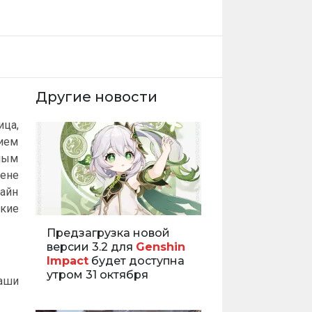
Другие новости
ца,
нием
нным
мене
зайн
ские
Предзагрузка новой
версии 3.2 для
Genshin
Impact
будет доступна
утром 31 октября
ваши