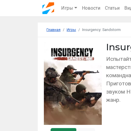
Игры
Новости
Статьи
Ви
Главная
Игры
Insurgency: Sandstorm
Insu
Испытайт
мастерст
командна
Приготов
звуком H
жанр.