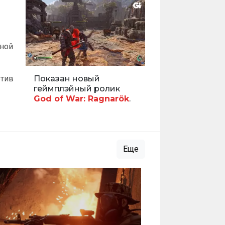
ной
отив
Показан новый
геймплэйный ролик
God of War: Ragnarök
.
Еще