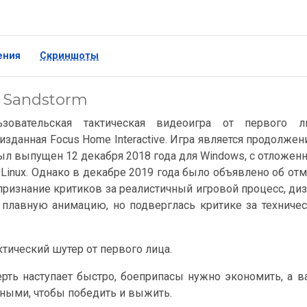
ения
Скриншоты
: Sandstorm
льзовательская тактическая видеоигра от первого ли
и изданная Focus Home Interactive. Игра является продолже
был выпущен 12 декабря 2018 года для Windows, с отложе
Linux. Однако в декабре 2019 года было объявлено об от
 признание критиков за реалистичный игровой процесс, ди
и плавную анимацию, но подверглась критике за техниче
актический шутер от первого лица.
рть наступает быстро, боеприпасы нужно экономить, а 
ными, чтобы победить и выжить.