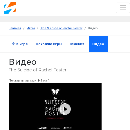
Главная
Игры
The Suicide of Rachel Foster
Видео
К игре
Похожие игры
Мнения
Видео
Видео
The Suicide of Rachel Foster
Показаны записи
1-1
из
1
.