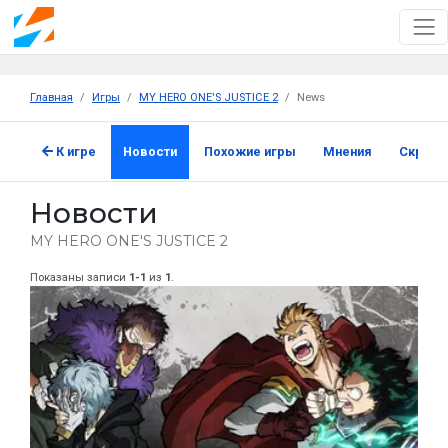
Главная
Игры
MY HERO ONE'S JUSTICE 2
News
К игре
Новости
Похожие игры
Мнения
Скрин
Новости
MY HERO ONE'S JUSTICE 2
Показаны записи
1-1
из
1
.