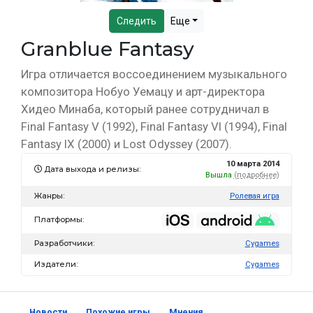
Следить
Еще
Granblue Fantasy
Игра отличается воссоединением музыкального
композитора Нобуо Уемацу и арт-директора
Хидео Минаба, который ранее сотрудничал в
Final Fantasy V (1992), Final Fantasy VI (1994), Final
Fantasy IX (2000) и Lost Odyssey (2007).
10 марта 2014
Дата выхода и релизы:
Вышла
(подробнее)
Жанры:
Ролевая игра
Платформы:
Разработчики:
Cygames
Издатели:
Cygames
Новости
Похожие игры
Мнения