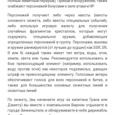
полный лимитный перерыв). Призыв и вооружение, также
снабжают персонажей бонусами к силе атаки и HP.
Персонажей получают либо через квесты (квесты
основного сюжета, либо квесты специальных событий),
либо используя игровую валюту для получения
случайных фрагментов кристаллов, которые могут
содержать специальное оружие, добавляющее
определенных персонажей в группу. Персонажи, вызовы
и оружие ранжируются (от лучших до худших) как SSR, SR,
R или N; каждый также имеет тип ветра, воды, огня,
земли, света или тьмы. Рекомендуется использовать в
бою превосходящий элемент (например, использовать
воду против огня) как некоторое подземелье, дающее
штраф не превосходящему элементу. Голосовые актеры
обеспечивают голоса для всех персонажей в битве, а
также для большинства основных сюжетных линий и
сюжетных линий.
По сюжету, (вы начинаете игру за капитана Грана или
Джиету) вы вместе с компаньоном Вирном отдыхаете в
городе Зинкенштиле, и обнаруживаете в небе дирижабль