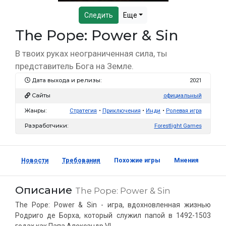
Следить
Еще
The Pope: Power & Sin
В твоих руках неограниченная сила, ты
представитель Бога на Земле.
Дата выхода и релизы:
2021
Сайты
официальный
Жанры:
Стратегия
Приключения
Инди
Ролевая игра
Разработчики:
Forestlight Games
Новости
Требования
Похожие игры
Мнения
Скр
Описание
The Pope: Power & Sin
The Pope: Power & Sin - игра, вдохновленная жизнью
Родриго де Борха, который служил папой в 1492-1503
годах как Папа Александр VI.