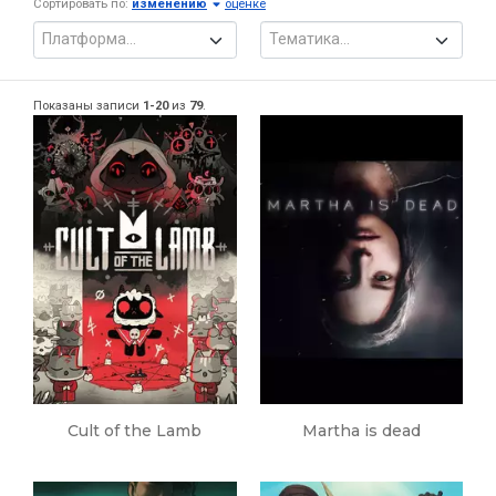
Сортировать по:
изменению
оценке
Платформа...
Тематика...
Показаны записи
1-20
из
79
.
Cult of the Lamb
Martha is dead