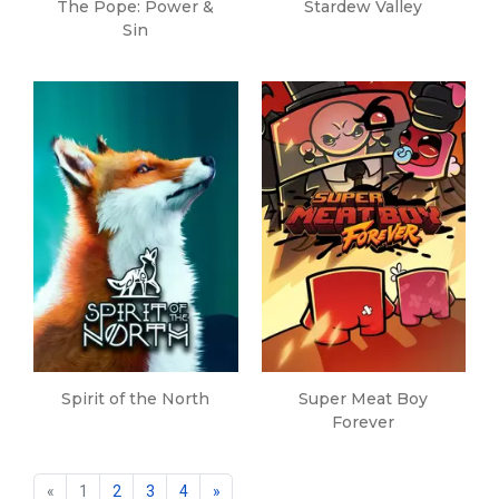
The Pope: Power &
Stardew Valley
Sin
Spirit of the North
Super Meat Boy
Forever
«
1
2
3
4
»