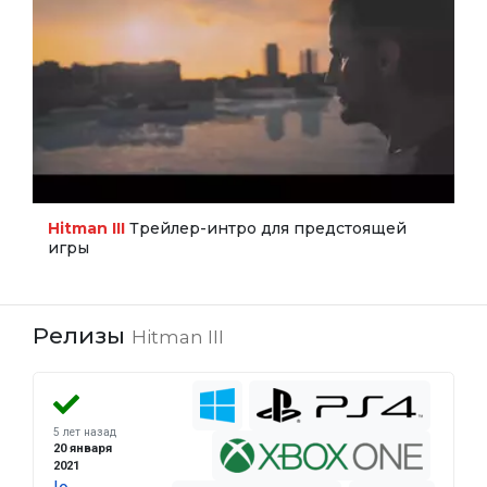
Hitman III
Трейлер-интро для предстоящей
игры
Релизы
Hitman III
5 лет назад
20 января
2021