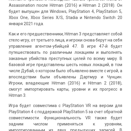
Assassination после Hitman (2016) и Hitman 2 (2018). Он
будет выпущен для Windows, PlayStation 4, PlayStation 5,
Xbox One, Xbox Series X/S, Stadia и Nintendo Switch 20
января 2021 года.
Как и его предшественники, Hitman 3 представляет собой
стелс-игру, от третьего лица, и игроки снова берут на себя
управление агентом-убийцей 47. В игре 47-й будет
путешествовать по различным локациям и выполнять
заказные убийства преступных целей по всему миру. В
базовой игре представлены шесть новых локаций, в том
числе Дубай, о котором было объявлено вместе с игрой, а
впоследствии были объявлены Дартмур и Чунцин.
Игроки, владеющие Hitman (2016) и Hitman 2 (2018),
смогут импортировать карты, уровни и их прогресс в
Hitman 3.
Игра будет совместима с PlayStation VR на версии для
PlayStation 4 с поддержкой PlayStation 5 за счет обратной
совместимости. Функциональность VR также будет
задним числом применяться к уровням,
импортированным из двух предыдущих записей. В