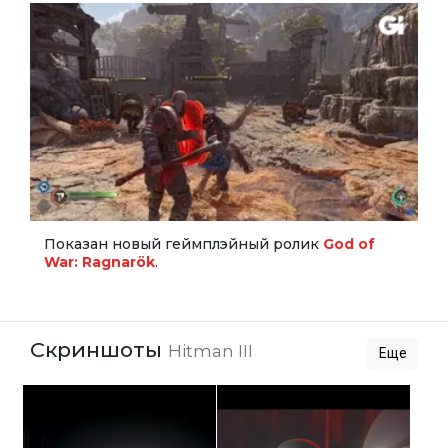
Показан новый геймплэйный ролик
God of
War: Ragnarök
.
Скриншоты
Hitman III
Еще