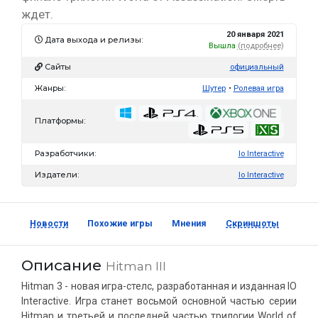
ждет.
20 января 2021
Дата выхода и релизы:
Вышла
(подробнее)
Сайты
официальный
Жанры:
Шутер
Ролевая игра
Платформы:
Разработчики:
Io Interactive
Издатели:
Io Interactive
Новости
Похожие игры
Мнения
Скриншоты
Описание
Hitman III
Hitman 3 - новая игра-стелс, разработанная и изданная IO
Interactive. Игра станет восьмой основной частью серии
Hitman и третьей и последней частью трилогии World of