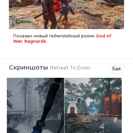
Показан новый геймплэйный ролик
God of
War: Ragnarök
.
Скриншоты
Retreat To Enen
Еще