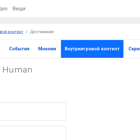
део
Вещи
вой контент
Достижения
ы
События
Мнения
Внутриигровой контент
Скр
e Human