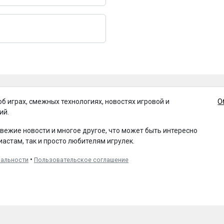
об играх, смежных технологиях, новостях игровой и
О
ий.
свежие новости и многое другое, что может быть интересно
иастам, так и просто любителям игрулек.
•
иальности
Пользовательское соглашение