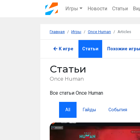
Игры
Новости
Статьи
Ви
Главная
Игры
Once Human
Articles
К игре
Статьи
Похожие игр
Статьи
Once Human
Все статьи Once Human
All
Гайды
События