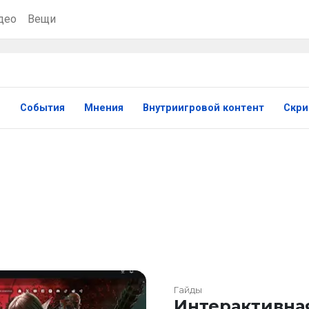
део
Вещи
ы
События
Мнения
Внутриигровой контент
Скр
Гайды
Интерактивна