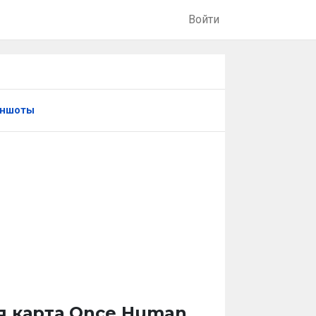
Войти
иншоты
я карта Once Human