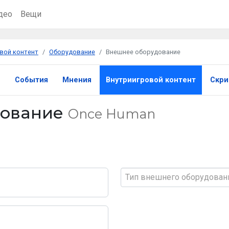
део
Вещи
вой контент
Оборудование
Внешнее оборудование
ы
События
Мнения
Внутриигровой контент
Скр
дование
Once Human
Тип внешнего оборудован