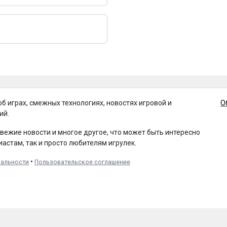
об играх, смежных технологиях, новостях игровой и
О
ий.
свежие новости и многое другое, что может быть интересно
иастам, так и просто любителям игрулек.
•
иальности
Пользовательское соглашение