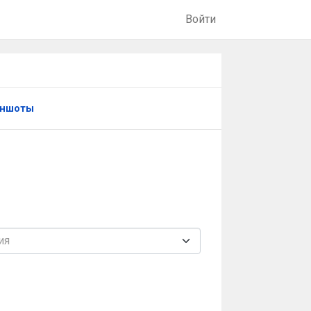
Войти
иншоты
ия