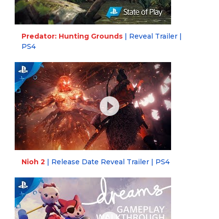
Predator: Hunting Grounds
| Reveal Trailer |
PS4
Nioh 2
| Release Date Reveal Trailer | PS4