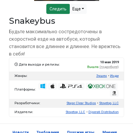
Следить
Еще
Snakeybus
Будьте максимально состредоточены в
скоростной езде на автобусе, который
становится все длиннее и длиннее. Не врежтесь
в себя!
10 мая 2019
Дата выхода и релизы:
Вышла
(подробнее)
Жанры:
Экшен
Инди
Платформы:
Разработчики:
Stage Clear Studios
Stovetop, LLC
Издатели:
Stovetop, LLC
Digerati Distribution
Новости
Требования
Похожие игры
Мнения
Скр