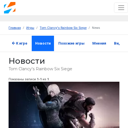
Главная
Игры
Tom Clancy's Rainbow Six Siege
News
К игре
Новости
Похожие игры
Мнения
Видео
Новости
Tom Clancy's Rainbow Six Siege
Показаны записи
1-1
из
1
.