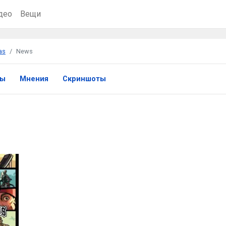
део
Вещи
as
News
ры
Мнения
Скриншоты