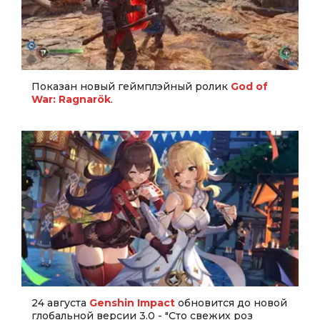
Показан новый геймплэйный ролик
God of
War: Ragnarök
.
24 августа
Genshin Impact
обновится до новой
глобальной версии 3.0 - "Сто свежих роз