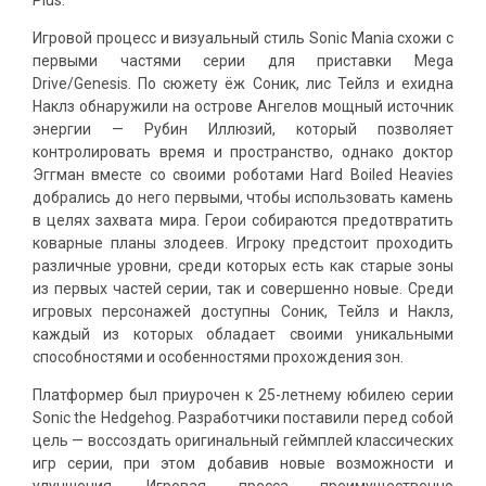
Plus.
Игровой процесс и визуальный стиль Sonic Mania схожи с
первыми частями серии для приставки Mega
Drive/Genesis. По сюжету ёж Соник, лис Тейлз и ехидна
Наклз обнаружили на острове Ангелов мощный источник
энергии — Рубин Иллюзий, который позволяет
контролировать время и пространство, однако доктор
Эггман вместе со своими роботами Hard Boiled Heavies
добрались до него первыми, чтобы использовать камень
в целях захвата мира. Герои собираются предотвратить
коварные планы злодеев. Игроку предстоит проходить
различные уровни, среди которых есть как старые зоны
из первых частей серии, так и совершенно новые. Среди
игровых персонажей доступны Соник, Тейлз и Наклз,
каждый из которых обладает своими уникальными
способностями и особенностями прохождения зон.
Платформер был приурочен к 25-летнему юбилею серии
Sonic the Hedgehog. Разработчики поставили перед собой
цель — воссоздать оригинальный геймплей классических
игр серии, при этом добавив новые возможности и