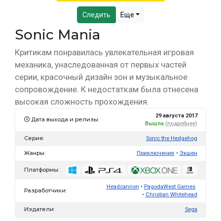
Следить
Еще
Sonic Mania
Критикам понравилась увлекательная игровая
механика, унаследованная от первых частей
серии, красочный дизайн зон и музыкальное
сопровождение. К недостаткам была отнесена
высокая сложность прохождения.
29 августа 2017
Дата выхода и релизы:
Вышла
(подробнее)
Серия:
Sonic the Hedgehog
Жанры:
Приключения
Экшен
Платформы:
Headcannon
PagodaWest Games
Разработчики:
Christian Whitehead
Издатели:
Sega