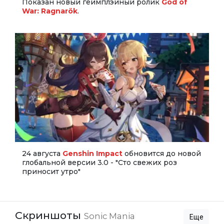
Показан новый геймплэйный ролик
God of
War: Ragnarök
.
24 августа
Genshin Impact
обновится до новой
глобальной версии 3.0 - "Сто свежих роз
приносит утро"
Скриншоты
Sonic Mania
Еще