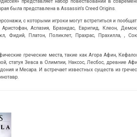
Одиссея» представляет набор повествований в совреме
ая была представлена ​​в Assassin's Creed Origins.
рсонажи, с которыми игроки могут встретиться и пообщат
 Аристофан, Аспазия, Бразидас, Еврипид, Клеон, Демок
кл, Фидий, Платон, Поликлет, Прахрас, Прахилла, , Сок
фические греческие места, такие как Агора Афин, Кефало
ой, статуя Зевса в Олимпии, Наксос, Лесбос, древние Аф
дония и Месара. И встречает известных существ из грече
инотавр.