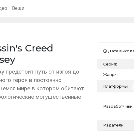
део
Вещи
sin's Creed
Дата выхода
sey
Серия:
у предстоит путь от изгоя до
Жанры:
ного героя в постоянно
Платформы:
емся мире в котором обитают
ологические могущественные
а
Разработчики:
Издатели: