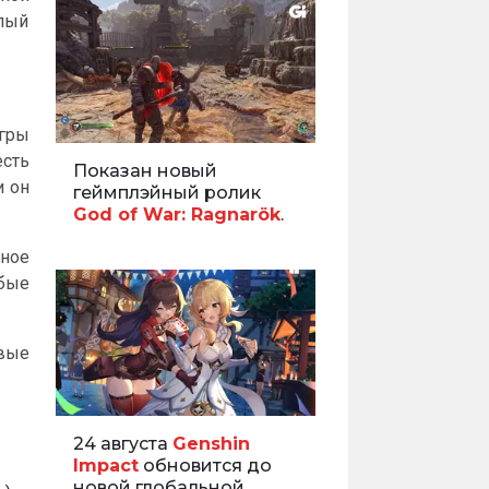
елый
игры
есть
Показан новый
и он
геймплэйный ролик
God of War: Ragnarök
.
нное
бые
вые
24 августа
Genshin
Impact
обновится до
новой глобальной