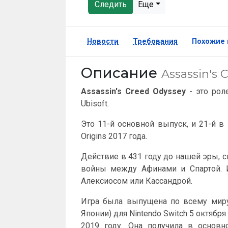
Следить
Еще
Новости
Требования
Похожие 
Описание
Assassin's 
Assassin's Creed Odyssey
- это рол
Ubisoft.
Это 11-й основной выпуск, и 21-й в 
Origins 2017 года.
Действие в 431 году до нашей эры
войны между Афинами и Спартой. И
Алексиосом или Кассандрой.
Игра была выпущена по всему миру д
Японии) для Nintendo Switch 5 октября
2019 году. Она получила в основ