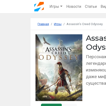
Игры
Новости
Статьи
Ви
Главная
Игры
Assassin's Creed Odyssey
Assas
Odys
Персонаж
легендар
изменяющ
даже миф
существ