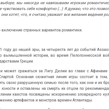
 выборе, мы никогда не навязываем игрокам романтиче
е чувствовать себя комфортно (...) Я думаю, что это позво
они хотят, что, я считаю, уважает все желания ведения ро
о включение странных вариантов романтики.
 году до нашей эры, за четыреста лет до событий Assass
ся о вымышленной истории, во время Пелопоннесской во
дарствами Греции.
 и может сражаться за Лигу Делии во главе с Афинами
партой. Основная сюжетная линия игры состоит в том,
ить свою разрушенную семью после того, как они и их бр
 юности и оставлены на смерть их отцом по рекомменд
 линии квестов посвящены искоренению зловредного кул
ужению артефактов и монстров времен Атлантиды.