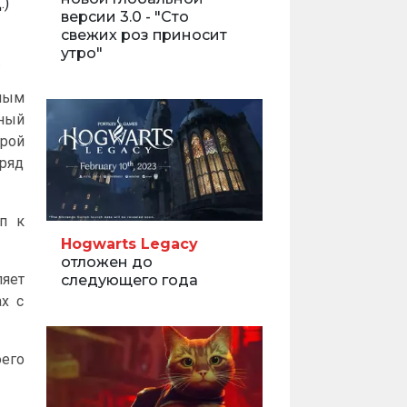
.)
версии 3.0 - "Сто
свежих роз приносит
утро"
.
ьным
ный
орой
 ряд
уп к
Hogwarts Legacy
отложен до
яет
следующего года
х с
оего