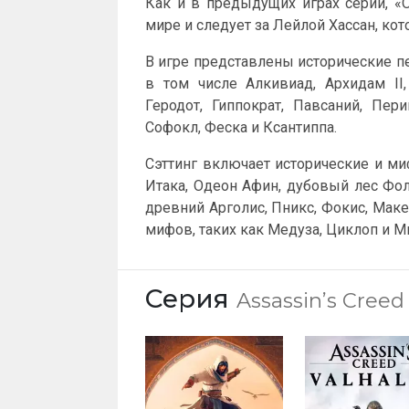
Как и в предыдущих играх серии, «
мире и следует за Лейлой Хассан, котор
В игре представлены исторические пе
в том числе Алкивиад, Архидам II,
Геродот, Гиппократ, Павсаний, Пери
Софокл, Феска и Ксантиппа.
Сэттинг включает исторические и ми
Итака, Одеон Афин, дубовый лес Фол
древний Арголис, Пникс, Фокис, Маке
мифов, таких как Медуза, Циклоп и М
Серия
Assassin’s Creed