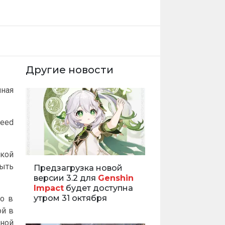
Другие новости
нная
reed
ской
ыть
Предзагрузка новой
версии 3.2 для
Genshin
Impact
будет доступна
утром 31 октября
ко в
ой в
ной