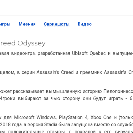
игры
Мнения
Скриншоты
Видео
Creed Odyssey
евая видеоигра, разработанная Ubisoft Quebec и выпуще
целом, в серии Assassin's Creed и преемник Assassin's C
, сюжет рассказывает вымышленную историю Пелопоннес
гроки выбирают за чью сторону они будут играть - б
ля Microsoft Windows, PlayStation 4, Xbox One и (толь
 2018 года, а версия Stadia была запущена вместе со служб
ном положительные отзывы, с похвалой к его визуаль