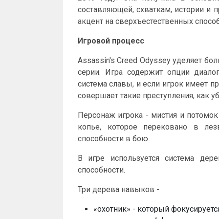
составляющей, схваткам, истории и 
акцент на сверхъестественных способ
Игровой процесс
Assassin's Creed Odyssey уделяет б
серии. Игра содержит опции диало
система славы, и если игрок имеет п
совершает такие преступления, как уб
Персонаж игрока - мистия и потомок
копье, которое перековано в лез
способности в бою.
В игре используется система дер
способности.
Три дерева навыков -
«охотник» - который фокусируется