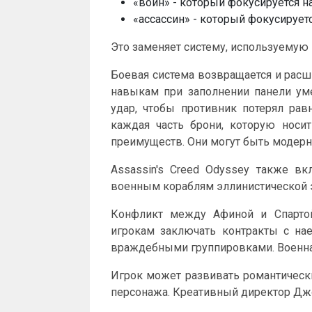
«воин» - который фокусируется на
«ассассин» - который фокусирует
Это заменяет систему, используемую в
Боевая система возвращается и расш
навыкам при заполнении панели у
удар, чтобы противник потерял рав
каждая часть брони, которую носит
преимуществ. Они могут быть модерн
Assassin's Creed Odyssey также вк
военным кораблям эллинистической э
Конфликт между Афиной и Спартой
игрокам заключать контракты с на
враждебными группировками. Военная
Игрок может развивать романтически
персонажа. Креативный директор Дж