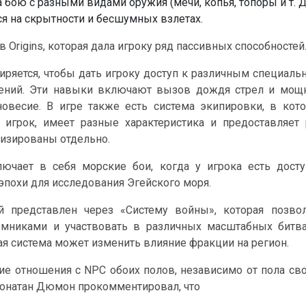
 бою с разными видами оружия (мечи, копья, топоры и т. Д
ся на скрытности и бесшумных взлетах.
 Origins, которая дала игроку ряд пассивных способностей
иряется, чтобы дать игроку доступ к различным специал
мений. Эти навыки включают вызов дождя стрел и мощ
новесие. В игре также есть система экипировки, в кот
 игрок, имеет разные характеристика и предоставляет
изированы отдельно.
лючает в себя морские бои, когда у игрока есть дост
похи для исследования Эгейского моря.
 представлен через «Систему войны», которая позвол
емниками и участвовать в различных масштабных битва
 система может изменить влияние фракции на регион.
е отношения с NPC обоих полов, независимо от пола св
онатан Дюмон прокомментировал, что