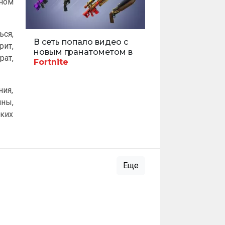
нном
ься,
В сеть попало видео с
рит,
новым гранатометом в
рат,
Fortnite
ния,
ины,
ских
Еще