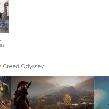
s
lla
's Creed Odyssey