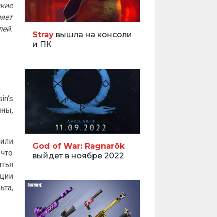
ские
ляет
лей.
Stray
вышла на консоли
и ПК
in's
йны,
 или
God of War: Ragnarök
 что
выйдет в ноябре 2022
атья
ации
ьта,