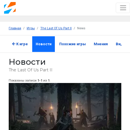
Главная
Игры
The Last Of Us Part II
News
К игре
Новости
Похожие игры
Мнения
Видео
Новости
The Last Of Us Part II
Показаны записи
1-1
из
1
.