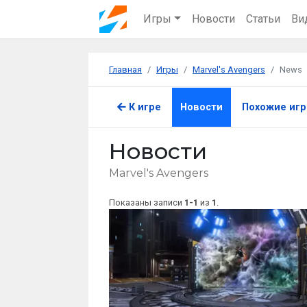
Игры
Новости
Статьи
Ви
Главная
Игры
Marvel's Avengers
News
К игре
Новости
Похожие иг
Новости
Marvel's Avengers
Показаны записи
1-1
из
1
.