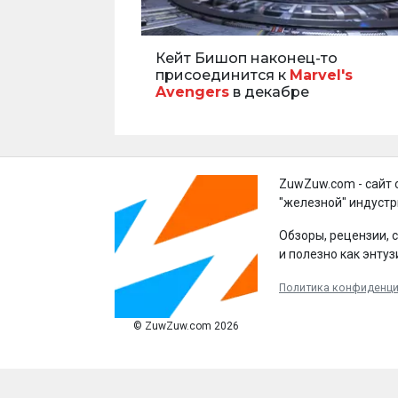
Кейт Бишоп наконец-то
присоединится к
Marvel's
Avengers
в декабре
ZuwZuw.com - сайт 
"железной" индустр
Обзоры, рецензии, 
и полезно как энтуз
Политика конфиденц
© ZuwZuw.com 2026