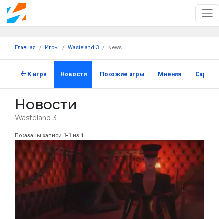
Главная
Игры
Wasteland 3
News
К игре
Новости
Похожие игры
Мнения
Скрин
Новости
Wasteland 3
Показаны записи
1-1
из
1
.