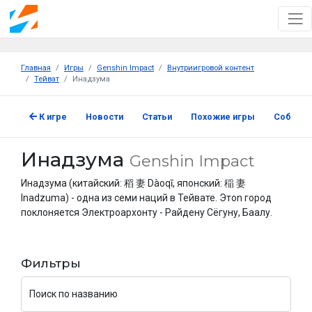
Главная
Игры
Genshin Impact
Внутриигровой контент
Тейват
Инадзума
К игре
Новости
Статьи
Похожие игры
Событи
Инадзума
Genshin Impact
Инадзума (китайский: 稻 妻 Dàoqī, японский: 稲 妻
Inadzuma) - одна из семи наций в Тейвате. Этоn город
поклоняется Электроархонту - Райдену Сёгуну, Баалу.
Фильтры
Поиск по названию