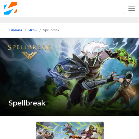
Главная
Игры
Spellbreak
Spellbreak