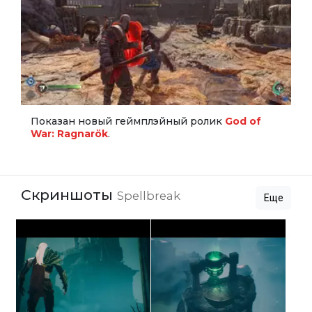
Показан новый геймплэйный ролик
God of
War: Ragnarök
.
Скриншоты
Spellbreak
Еще