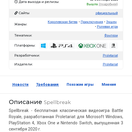
Дата выхода и релизы:
Вышла
(подробнее)
Сайты
официальный
Королевская битва
Приключения
Экшен
Жанры:
Ролевая игра
Тематики:
Фэнтези
Платформы:
Разработчики:
Proletariat
Издатели:
Proletariat
Новости
Требования
Похожие игры
Мнения
Скр
Описание
Spellbreak
Spellbreak - бесплатная классическая видеоигра Battle
Royale, разработанная Proletariat для Microsoft Windows,
PlayStation 4, Xbox One и Nintendo Switch, выпущенная 3
сентября 2020 г.