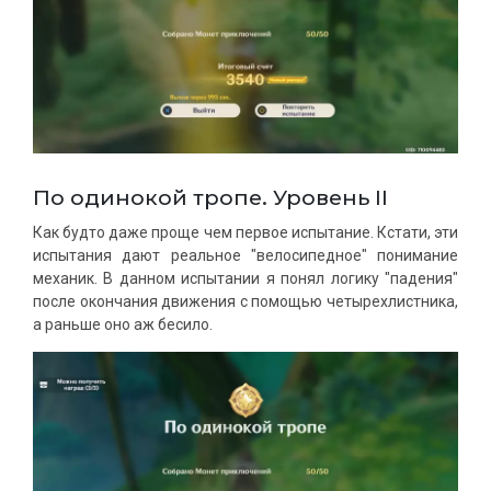
По одинокой тропе. Уровень II
Как будто даже проще чем первое испытание. Кстати, эти
испытания дают реальное "велосипедное" понимание
механик. В данном испытании я понял логику "падения"
после окончания движения с помощью четырехлистника,
а раньше оно аж бесило.