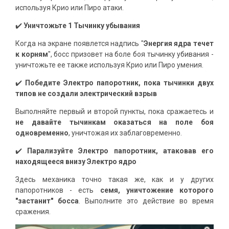
используя Крио или Пиро атаки.
✔️
Уничтожьте 1 Тычинку убывания
Когда на экране появлется надпись "
Энергия ядра течет
к корням
", босс призовет на боле боя тычинку убивания -
уничтожьте ее также используя Крио или Пиро умения.
✔️
Победите Электро папоротник, пока тычинки двух
типов не создали электрический взрыв
Выполняйте первый и второй пункты, пока сражаетесь и
не давайте тычинкам оказаться на поле боя
одновременно
, уничтожая их заблаговременно.
✔️
Парализуйте Электро папоротник, атаковав его
находящееся внизу Электро ядро
Здесь механика точно такая же, как и у других
папоротников - есть
семя, уничтожение которого
"застанит" босса
. Выполните это действие во время
сражения.