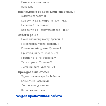
Поведение животных
Ванарана
Наблюдение за крупными животными
Электро папоротник
Как дойти до Электро папоротника?
Пернатый плесенник
Как дойти до Пернатого плесенника?
Забег в роще
По сломанному мосту. Уровень I
По одинокой тропе. Уровень II
Птичка на жёрдочке. Уровень III
Прыгающий тигр. Уровень IV
Против течения. Уровень V
Тихие руины. Уровень VI
Летящий лист. Уровень VII
Преодоление стихий
Удивительные грибы Тейвата
Бандиты и наёмники
Лес спящих драконов
Вот и сказочке конец
Раздел Кропотливая работа