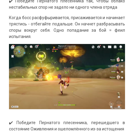
✔️ Победите Пернатого плесенника так, чтобы облако
нестабильных спор не задело ни одного члена отряда
Когда босс расфуфыривается, присаживается и начинает
трястись - отбегайте подальше. Он начнет разбрасывать
споры вокруг себя. Одно попадание за бой = феил
испытания.
✔️ Победите Пернатого плесенника, перешедшего в
состояние Оживления и ошеломлённого из-за истощения