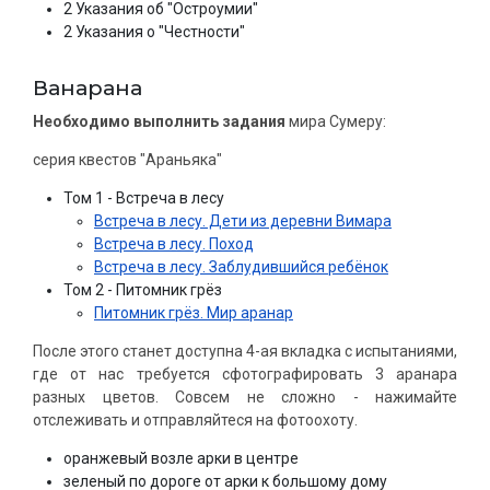
2 Указания об "Остроумии"
2 Указания о "Честности"
Ванарана
Необходимо выполнить задания
мира Сумеру:
серия квестов "Араньяка"
Том 1 - Встреча в лесу
Встреча в лесу. Дети из деревни Вимара
Встреча в лесу. Поход
Встреча в лесу. Заблудившийся ребёнок
Том 2 - Питомник грёз
Питомник грёз. Мир аранар
После этого станет доступна 4-ая вкладка с испытаниями,
где от нас требуется сфотографировать 3 аранара
разных цветов. Совсем не сложно - нажимайте
отслеживать и отправляйтеся на фотоохоту.
оранжевый возле арки в центре
зеленый по дороге от арки к большому дому