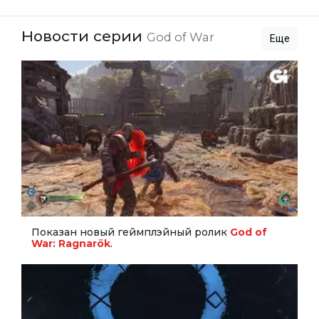
Новости серии
God of War
Еще
Показан новый геймплэйный ролик
God of
War: Ragnarök
.