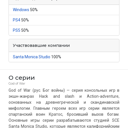
Windows
50%
PS4
50%
PS5
50%
Участвовавшие компании
Santa Monica Studio
100%
О серии
God of War
God of War (рус. Бог войны) — серия консольных игр в
экшн-жанрах Hack and slash и Action-adventure,
основанных на древнегреческой и скандинавской
мифологии. Главным героем всех игр серии является
спартанский воин Кратос, бросивший вызов богам.
Основные игры серии разрабатываются студией SCE
Santa Monica Studio, которые являются калифорнийским