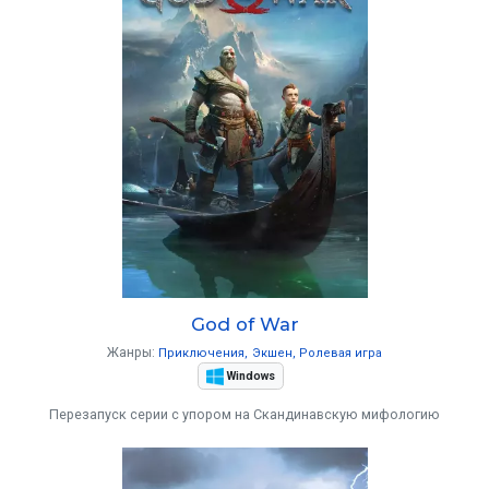
God of War
Жанры:
Приключения
Экшен
Ролевая игра
Windows
Перезапуск серии с упором на Скандинавскую мифологию