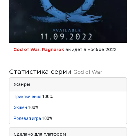
God of War: Ragnarök
выйдет в ноябре 2022
Статистика серии
God of War
Жанры
Приключения
100%
Экшен
100%
Ролевая игра
100%
Сделано для платформ