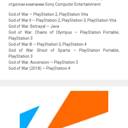
отделом компании Sony Computer Entertainment.
God of War — PlayStation 2, PlayStation Vita
God of War II — PlayStation 2, PlayStation 3, PlayStation Vita
God of War: Betrayal — Java
God of War: Chains of Olympus — PlayStation Portable,
PlayStation 3
God of War III — PlayStation 3, PlayStation 4
God of War: Ghost of Sparta — PlayStation Portable,
PlayStation 3
God of War: Ascension — PlayStation 3
God of War (2018) — PlayStation 4