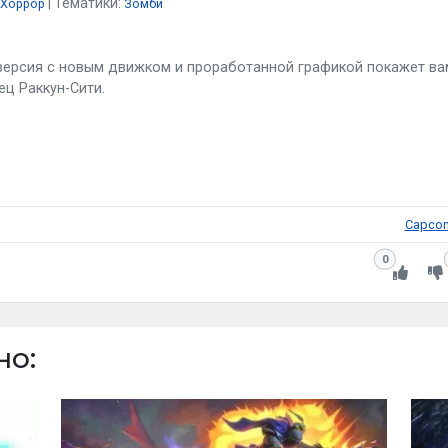
Тематики:
Хоррор
Зомби
версия с новым движком и проработанной графикой покажет ва
ец Раккун-Сити.
Capco
0
но: