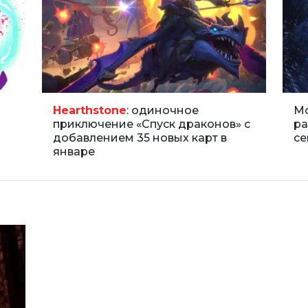
Hearthstone
: одиночное
Mo
приключение «Спуск драконов» с
ра
добавлением 35 новых карт в
се
январе