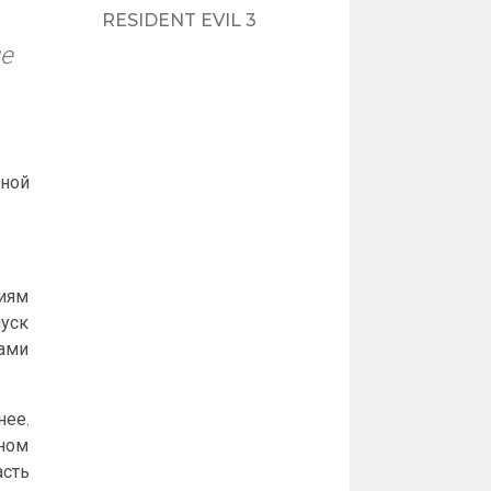
RESIDENT EVIL 3
ще
нной
тиям
пуск
ками
нее.
нном
сть