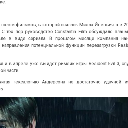
ке.
из шести фильмов, в которой снялась Милла Йовович, а в 2
. С тех пор руководство Constantin Film обсуждало план
сле в виде сериала. В прошлом месяце компания нан
 направления потенциальной функции перезагрузки Resi
 и в апреле уже выйдет римейк игры Resident Evil 3, сп
ой части.
читая гексалогию Андерсона не достаточно удачной из
у.