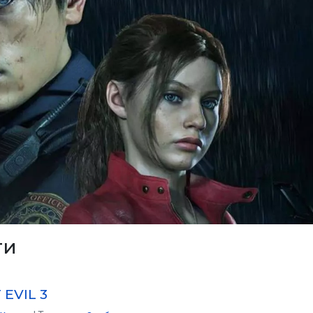
ти
 EVIL 3