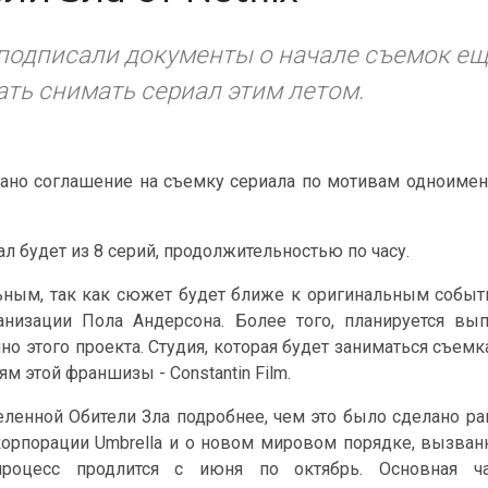
ilm подписали документы о начале съемок е
чать снимать сериал этим летом.
сано соглашение на съемку сериала по мотивам одноиме
л будет из 8 серий, продолжительностью по часу.
льным, так как сюжет будет ближе к оригинальным собы
анизации Пола Андерсона. Более того, планируется вы
о этого проекта. Студия, которая будет заниматься съем
м этой франшизы - Constantin Film.
еленной Обители Зла подробнее, чем это было сделано ра
корпорации Umbrella и о новом мировом порядке, вызва
роцесс продлится с июня по октябрь. Основная ча