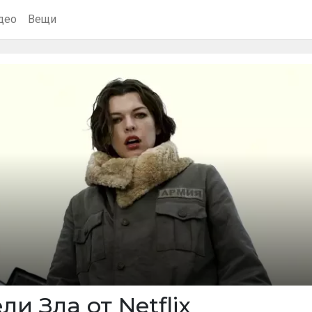
део
Вещи
и Зла от Netflix