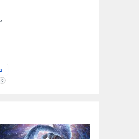
м
m
0