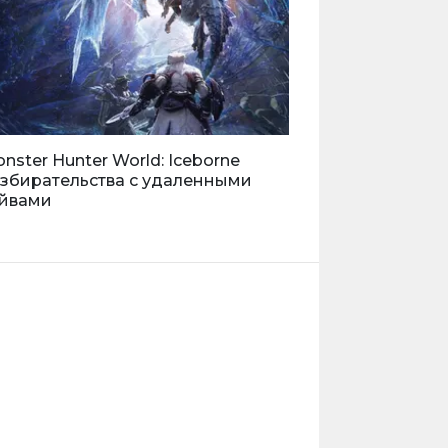
nster Hunter World: Iceborne
збирательства с удаленными
йвами