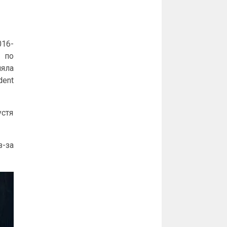
016-
ы по
яла
dent
устя
-за