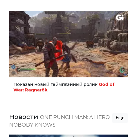
Показан новый геймплэйный ролик
God of
War: Ragnarök
.
Новости
ONE PUNCH MAN: A HERO
Еще
NOBODY KNOWS