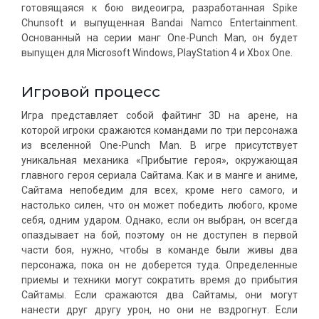
готовящаяся к бою видеоигра, разработанная Spike
Chunsoft и выпущенная Bandai Namco Entertainment.
Основанный на серии манг One-Punch Man, он будет
выпущен для Microsoft Windows, PlayStation 4 и Xbox One.
Игровой процесс
Игра представляет собой файтинг 3D на арене, на
которой игроки сражаются командами по три персонажа
из вселенной One-Punch Man. В игре присутствует
уникальная механика «Прибытие героя», окружающая
главного героя сериала Сайтама. Как и в манге и аниме,
Сайтама непобедим для всех, кроме него самого, и
настолько силен, что он может победить любого, кроме
себя, одним ударом. Однако, если он выбран, он всегда
опаздывает на бой, поэтому он не доступен в первой
части боя, нужно, чтобы в команде были живы два
персонажа, пока он не доберется туда. Определенные
приемы и техники могут сократить время до прибытия
Сайтамы. Если сражаются два Сайтамы, они могут
нанести друг другу урон, но они не вздрогнут. Если