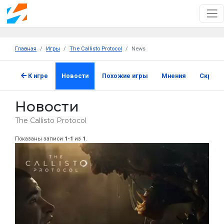
Главная
Игры
The Callisto Protocol
News
К игре
Новости
Похожие игры
Мнения
Скрин
Новости
The Callisto Protocol
Показаны записи
1-1
из
1
.