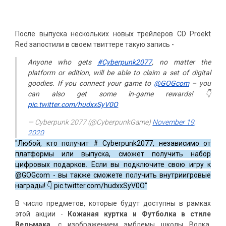
После выпуска нескольких новых трейлеров CD Proekt
Red запостили в своем твиттере такую запись -
Anyone who gets
#Cyberpunk2077
, no matter the
platform or edition, will be able to claim a set of digital
goodies. If you connect your game to
@GOGcom
– you
can also get some in-game rewards! 👇
pic.twitter.com/hudxxSyV0O
— Cyberpunk 2077 (@CyberpunkGame)
November 19,
2020
"Любой, кто получит # Cyberpunk2077, независимо от
платформы или выпуска, сможет получить набор
цифровых подарков. Если вы подключите свою игру к
@GOGcom - вы также сможете получить внутриигровые
награды! 👇 pic.twitter.com/hudxxSyV0O"
В число предметов, которые будут доступны в рамках
этой акции -
Кожаная куртка и Футболка в стиле
Ведьмака
, с изображением эмблемы школы Волка,