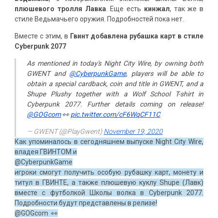
плюшевого тролля Лавка
. Еще есть
кинжал
, так же в
стиле Ведьмачьего оружия. Подробностей пока нет.
Вместе с этим, в
Гвинт добавлена рубашка карт в стиле
Cyberpunk 2077
As mentioned in today's Night City Wire, by owning both
GWENT and
@CyberpunkGame
, players will be able to
obtain a special cardback, coin and title in GWENT, and a
Shupe Plushy together with a Wolf School T-shirt in
Cyberpunk 2077. Further details coming on release!
@GOGcom
👀
pic.twitter.com/cF6WqCF11C
— GWENT (@PlayGwent)
November 19, 2020
Как упоминалось в сегодняшнем выпуске Night City Wire,
владея ГВИНТОМ и
@CyberpunkGame
игроки смогут получить особую рубашку карт, монету и
титул в ГВИНТЕ, а также плюшевую куклу Shupe (Лавк)
вместе с футболкой Школы волка в Cyberpunk 2077.
Подробности будут представлены в релизе!
@GOGcom
👀