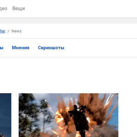
део
Вещи
War
News
ры
Мнения
Скриншоты