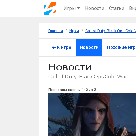
Игры
Новости
Статьи
Ви
Главная
Игры
Call of Duty: Black Ops Cold 
К игре
Новости
Похожие иг
Новости
Call of Duty: Black Ops Cold War
Показаны записи
1-2
из
2
.