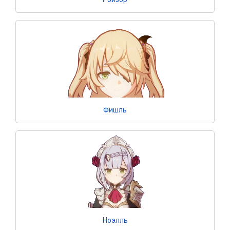
Фишль
Ноэлль