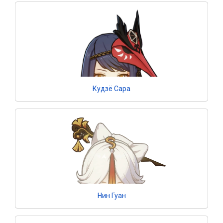
Кудзё Сара
Нин Гуан