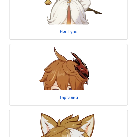
Нин Гуан
Тарталья