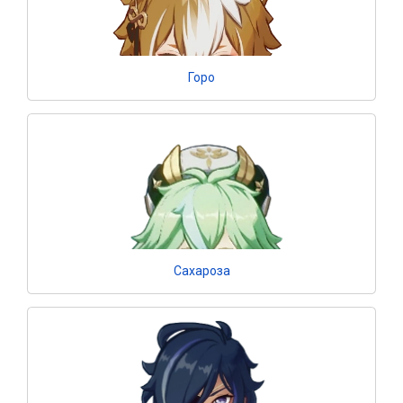
Горо
Сахароза