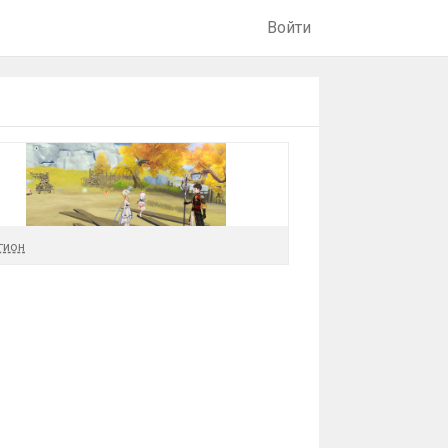
Войти
гион