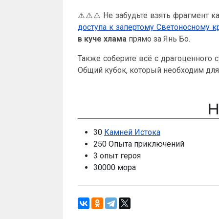
⚠️⚠️⚠️ Не забудьте взять фрагмент 
доступа к запертому Светоносному к
в куче хлама
прямо за Янь Бо.
Также соберите всё с драгоценного с
Общий кубок, который необходим для
Н
30
Камней Истока
250 Опыта приключений
3 опыт героя
30000 мора