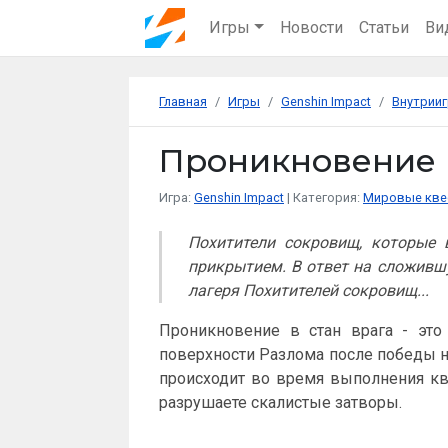
Игры
Новости
Статьи
Ви
Главная
Игры
Genshin Impact
Внутрииг
Проникновение в
Игра:
Genshin Impact
Категория:
Мировые кве
Похитители сокровищ, которые 
прикрытием. В ответ на сложивш
лагеря Похитителей сокровищ...
Проникновение в стан врага - это
поверхности Разлома после победы н
происходит во время выполнения кв
разрушаете скалистые затворы.