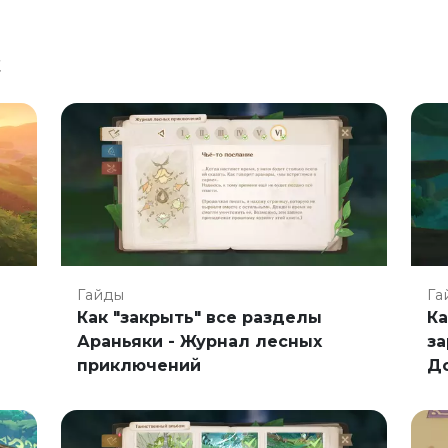
t
Гайды
Га
Как "закрыть" все разделы
Ка
Араньяки - Журнал лесных
за
приключений
Д