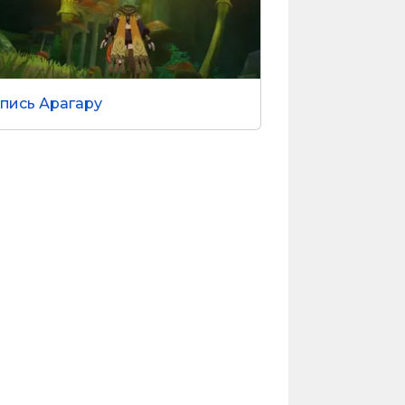
пись Арагару