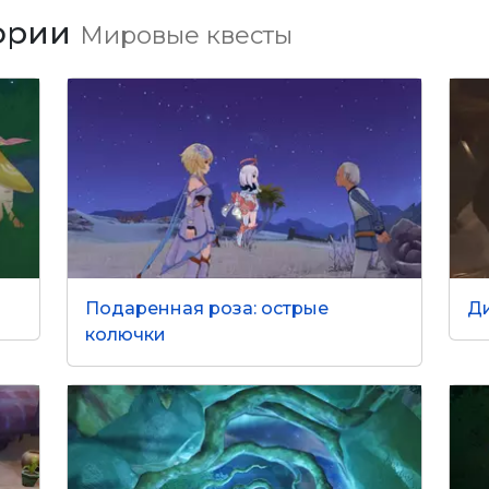
гории
Мировые квесты
Подаренная роза: острые
Д
колючки