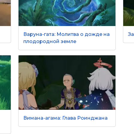
Варуна-гата: Молитва о дожде на
За
плодородной земле
Вимана-агама: Глава Роинджана