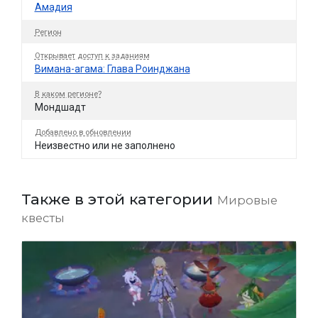
Амадия
Регион
Открывает доступ к заданиям
Вимана-агама: Глава Роинджана
В каком регионе?
Мондшадт
Добавлено в обновлении
Неизвестно или не заполнено
Также в этой категории
Мировые
квесты