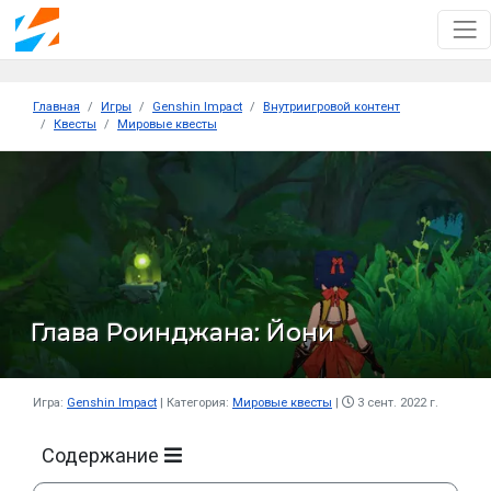
Главная
Игры
Genshin Impact
Внутриигровой контент
Квесты
Мировые квесты
Глава Роинджана: Йони
Игра:
Genshin Impact
Категория:
Мировые квесты
3 сент. 2022 г.
Содержание