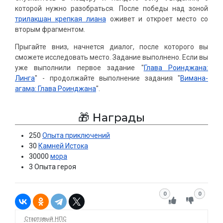
которой нужно разобраться. После победы над зоной
трилакшан крепкая лиана
оживет и откроет место со
вторым фрагментом.
Прыгайте вниз, начнется диалог, после которого вы
сможете исследовать место. Задание выполнено. Если вы
уже выполнили первое задание "
Глава Роинджана:
Линга
" - продолжайте выполнение задания "
Вимана-
агама: Глава Роинджана
".
🎁 Награды
250
Опыта приключений
30
Камней Истока
30000
мора
3 Опыта героя
0
0
Стартовый НПС