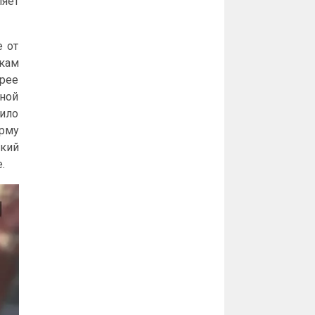
ляет
е от
кам
орее
тной
вило
рму
ский
.