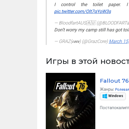
I control the toilet paper
pic.twitter.com/Olt7qYoW3s
— BloodfartAUS🇦🇺 (@BLOODFART
Don’t worry my camp still has got toi
— GRAZ(𝖈𝖔𝖗𝖊) (@GrazCore)
March 15
Игры в этой новос
Fallout 76
Жанры:
Ролевая
Windows
Постапокалипт