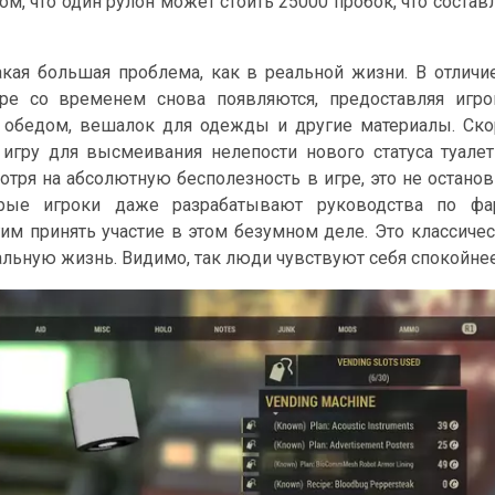
ом, что один рулон может стоить 25000 пробок, что состав
такая большая проблема, как в реальной жизни. В отличи
ре со временем снова появляются, предоставляя игро
с обедом, вешалок для одежды и другие материалы. Ск
т игру для высмеивания нелепости нового статуса туале
отря на абсолютную бесполезность в игре, это не остано
орые игроки даже разрабатывают руководства по фа
гим принять участие в этом безумном деле. Это классиче
альную жизнь. Видимо, так люди чувствуют себя спокойнее