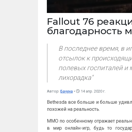
Fallout 76 реак
благодарность 
В последнее время, в и
отсылок к происходящи
полевых госпиталей и 
лихорадка"
Автор:
Бачуна
14 апр. 2020 г.
Bethesda все больше и больше удивл
похожей на реальность.
ММО по особенному отражает реальнос
в мир онлайн-игр, будь то госуда