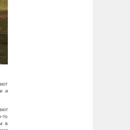
дают
и и
рают
о-то
м в