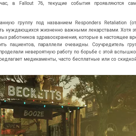
час, в Fallout 76, текущие события проявляются са
нную группу под названием Responders Retaliation (о
чить нуждающихся жизненно важными лекарствами. Хотя э
ных работников здравоохранения, которые в настоящее в
ть пациентов, параллели очевидны. Соучредитель гру
и проделали невероятную работу по борьбе с этой вспышко
едлагает медикаменты, часто бесплатные или со скидко