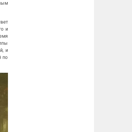
мым
твет
то и
ремя
ппы
й, и
й по