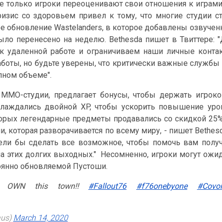
е только игроки переоценивают свои отношения к играми
изис со здоровьем привел к тому, что многие студии с
ее обновление Wastelanders, в которое добавлены озвуче
было перенесено на неделю. Bethesda пишет в Твиттере: 
к удаленной работе и ограничиваем наши личные конта
работы, но будьте уверены, что критически важные службы
лном объеме".
е MMO-студии, предлагает бонусы, чтобы держать игрок
аслаждались двойной XP, чтобы ускорить повышение уро
орых легендарные предметы продавались со скидкой 25%
, которая разворачивается по всему миру, - пишет Bethes
ели бы сделать все возможное, чтобы помочь вам полу
а этих долгих выходных." Несомненно, игроки могут ожи
оянно обновляемой Пустоши.
. I OWN this town!!
#Fallout76
#f76onebyone
#Covo
aus)
March 14, 2020