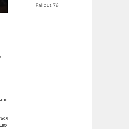
Fallout 76
о
льше
ться
шая