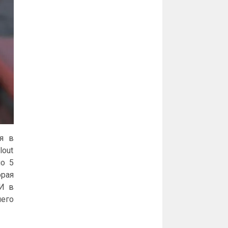
я в
lout
по 5
орая
 И в
его