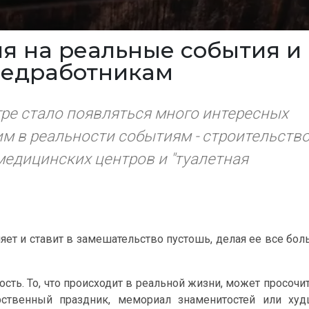
ция на реальные события и
медработникам
гре стало появляться много интересных
м в реальности событиям - строительств
медицинских центров и "туалетная
яет и ставит в замешательство пустошь, делая ее все бо
ть. То, что происходит в реальной жизни, может просочи
рственный праздник, мемориал знаменитостей или худ