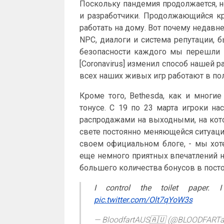
Поскольку пандемия продолжается, н
и разработчики. Продолжающийся кр
работать на дому. Вот почему недавн
NPC, диалоги и система репутации, 
безопасности каждого мы перешли 
[Coronavirus] изменил способ нашей 
всех наших живых игр работают в по
Кроме того, Bethesda, как и многи
тонусе. С 19 по 23 марта игроки н
распродажами на выходными, на кот
свете постоянно меняющейся ситуации
своем официальном блоге, - мы хот
еще немного приятных впечатлений н
большего количества бонусов в пост
I control the toilet paper
pic.twitter.com/Olt7qYoW3s
— BloodfartAUS🇦🇺 (@BLOODFART