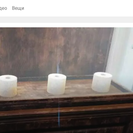
део
Вещи