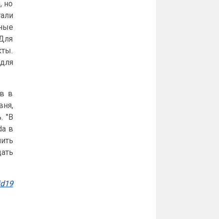
, но
тали
нные
"Для
кты.
 для
ов в
вня,
. "В
da в
чить
дать
id19