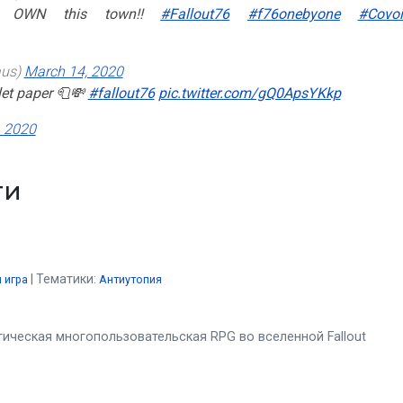
. I OWN this town!!
#Fallout76
#f76onebyone
#Covo
aus)
March 14, 2020
let paper 🧻💸
#fallout76
pic.twitter.com/gQ0ApsYKkp
, 2020
ти
Тематики:
 игра
Антиутопия
ическая многопользовательская RPG во вселенной Fallout