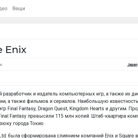
део
Вещи
 Enix
ы:
Japan
ский разработчик и издатель компьютерных игр, а также их 
ции, а также фильмов и сериалов. Наибольшую известность
Final Fantasy, Dragon Quest, Kingdom Hearts и другим. П
inal Fantasy превысили 115 млн копий. Штаб-квартира комп
дзюку города Токио.
 Ltd. была сформирована слиянием компаний Enix и Square в