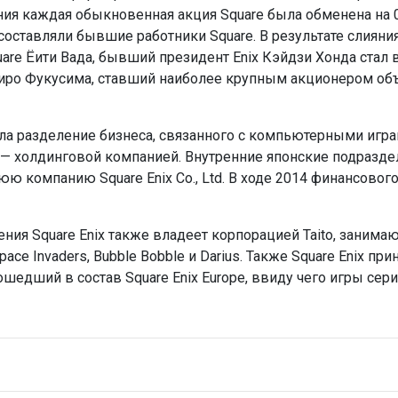
ия каждая обыкновенная акция Square была обменена на 0,
 составляли бывшие работники Square. В результате слиян
are Ёити Вада, бывший президент Enix Кэйдзи Хонда стал 
хиро Фукусима, ставший наиболее крупным акционером об
вела разделение бизнеса, связанного с компьютерными игр
 Ltd. — холдинговой компанией. Внутренние японские подра
 компанию Square Enix Co., Ltd. В ходе 2014 финансовог
ния Square Enix также владеет корпорацией Taito, занима
ace Invaders, Bubble Bobble и Darius. Также Square Enix п
ошедший в состав Square Enix Europe, ввиду чего игры серий