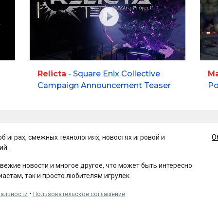
Relicta
- Square Enix Collective
Ma
Campaign Announcement Teaser
Po
об играх, смежных технологиях, новостях игровой и
О
ий.
свежие новости и многое другое, что может быть интересно
иастам, так и просто любителям игрулек.
•
иальности
Пользовательское соглашение