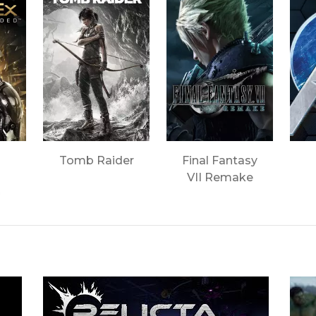
Tomb Raider
Final Fantasy
VII Remake
™