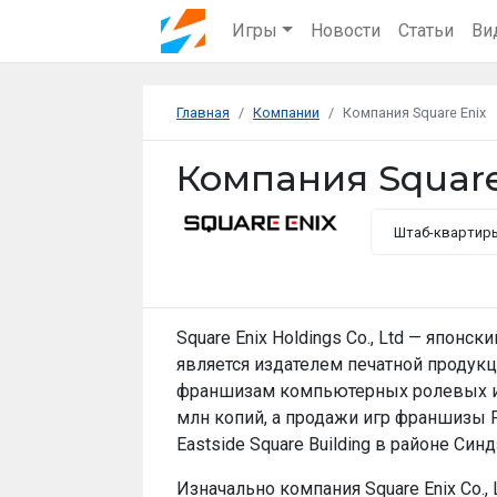
Игры
Новости
Статьи
Ви
Главная
Компании
Компания Square Enix
Компания Square
Штаб-квартир
Square Enix Holdings Co., Ltd — япон
является издателем печатной продук
франшизам компьютерных ролевых игр 
млн копий, а продажи игр франшизы F
Eastside Square Building в районе Син
Изначально компания Square Enix Co.,