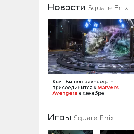
Новости
Square Enix
Кейт Бишоп наконец-то
присоединится к
Marvel's
Avengers
в декабре
Игры
Square Enix