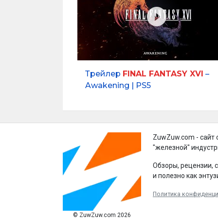
Трейлер
FINAL FANTASY XVI
–
Awakening | PS5
ZuwZuw.com - сайт 
"железной" индустр
Обзоры, рецензии, 
и полезно как энтуз
Политика конфиденц
© ZuwZuw.com 2026