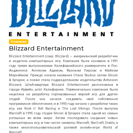
Компания
Blizzard Entertainment
Blizzard Entertainment (сокр. Blizzard) — американский разработчик
и издатель компьютерных игр. Компания была основана в 1991
году тремя выпускниками Калифорнийского университета в Лос-
Анджелесе: Алленом Адамом, Фрэнком Пирсом и Майком
Морхеймом. Прежде носила название Chaos Studios затем Silicon
& Synapse, а позже стала подразделением издательства Activision
Blizzard. Штаб-квартира Blizzard Entertainment расположена в
городе Ирвайн, штат Калифорния. Первоначально компания была
нацелена на разработку портированных версий игр для других
студий. После она начала создавать своё собственное
программное обеспечение, и в 1993 году начала с разработки таких
игр, как Rock n' Roll Racing и The Lost Vikings. После выпуска
Warcraft в 1995 году студия Silicon & Synapse стала одной из самых
успешных во всём мире. Затем последовало создание новых
компьютерных игр, в том числе сиквелы Warcraft, StarCraft, Diablo, а
также многопользовательской ролевой онлайн-игре World of
Warcraft.